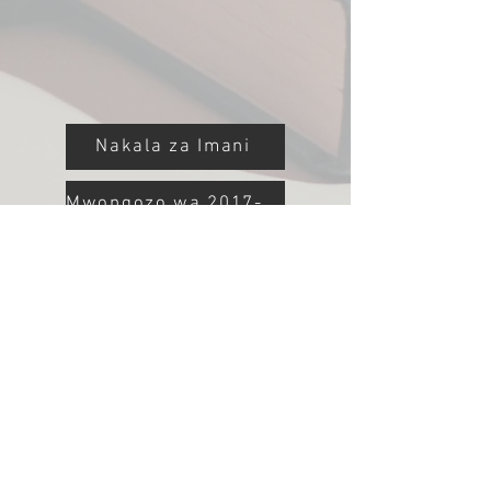
Nakala za Imani
Mwongozo wa 2017-21
Nazareti Salama
Barua ya Wilaya:
Sanduku la Sanduku 258
Udongo, NY 130416