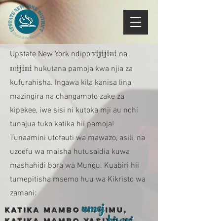
vijijini
Upstate New York ndipo
na
mijini
hukutana pamoja kwa njia za
kufurahisha. Ingawa kila kanisa lina
mazingira na changamoto zake za
kipekee, iwe sisi ni kutoka mji au nchi
tunajua tuko katika hii pamoja!
Tunaamini utofauti wa mawazo, asili, na
uzoefu wa maisha hutusaidia kuwa
mashahidi bora wa Mungu. Kuabiri hii
tumepitisha msemo huu wa Kikristo wa
zamani:
umoj
Katika mambo muhimu,
Katika mambo yasiyo ya