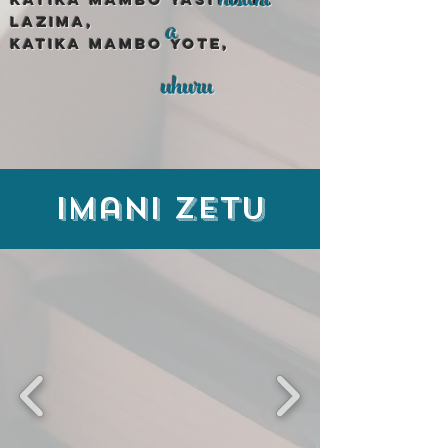
hisani
a
lazima,
Katika mambo yote,
uhuru
Imani zetu